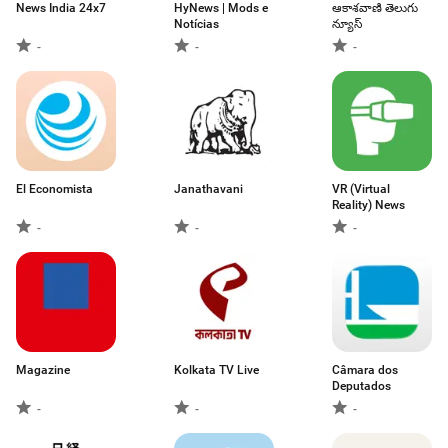
News India 24x7
HyNews | Mods e
ఆకాశవాణి తెలుగు
Notícias
న్యూస్
-
-
-
El Economista
Janathavani
VR (Virtual
Reality) News
-
-
-
Magazine
Kolkata TV Live
Câmara dos
Deputados
-
-
-