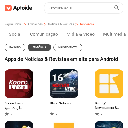
>
>
>
Página Inicial
Aplicações
Notícias & Revistas
Tendência
Social
Comunicação
Mídia & Vídeo
Multimédia
RANKING
TENDÊNCIA
MAIS RECENTES
Apps de Notícias & Revistas em alta para Android
Koora Live -
ClimaNotícias
Readly:
مباريات اليوم
Newspapers &
Magazines
-
-
-