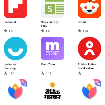
Flipboard
News Suite by
Reddit
Sony
4.55
4.8
4.54
upday for
MetroZone
Public - Indian
Samsung
Local Videos
4.54
4.17
-