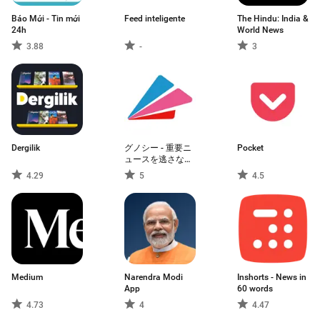
Báo Mới - Tin mới
Feed inteligente
The Hindu: India &
24h
World News
3.88
-
3
Dergilik
グノシー - 重要ニ
Pocket
ュースを逃さな
い、定番ニュース
4.29
5
4.5
アプリ
Medium
Narendra Modi
Inshorts - News in
App
60 words
4.73
4
4.47