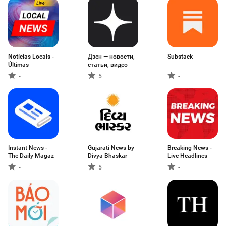
Notícias Locais -
Дзен — новости,
Substack
Últimas
статьи, видео
-
5
-
Instant News -
Gujarati News by
Breaking News -
The Daily Magaz
Divya Bhaskar
Live Headlines
-
5
-