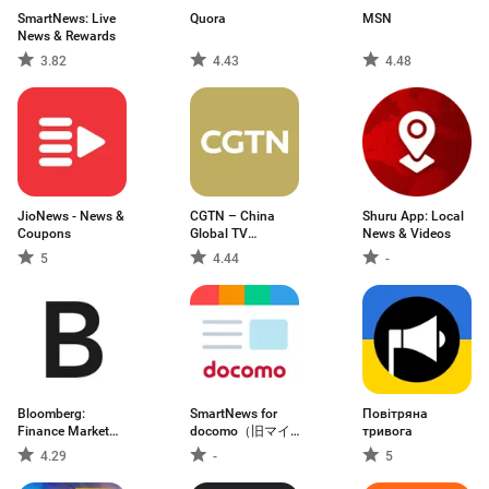
SmartNews: Live
Quora
MSN
News & Rewards
3.82
4.43
4.48
JioNews - News &
CGTN – China
Shuru App: Local
Coupons
Global TV
News & Videos
Network
5
4.44
-
Bloomberg:
SmartNews for
Повітряна
Finance Market
docomo（旧マイ
тривога
News
マガジン）
4.29
-
5