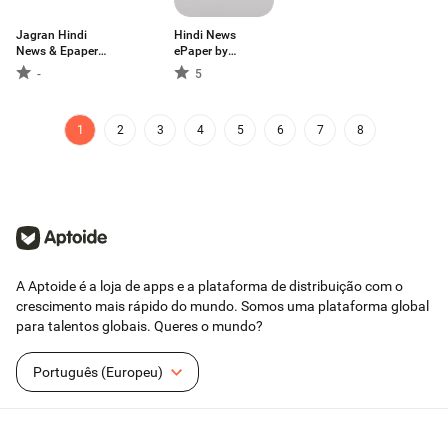
Jagran Hindi
Hindi News
News & Epaper
ePaper by
App
AmarUjala
-
5
1
2
3
4
5
6
7
8
A Aptoide é a loja de apps e a plataforma de distribuição com o
crescimento mais rápido do mundo. Somos uma plataforma global
para talentos globais. Queres o mundo?
Português (Europeu)