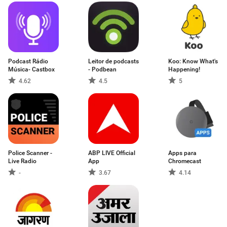
Podcast Rádio
Leitor de podcasts
Koo: Know What's
Música- Castbox
- Podbean
Happening!
4.62
4.5
5
Police Scanner -
ABP LIVE Official
Apps para
Live Radio
App
Chromecast
-
3.67
4.14