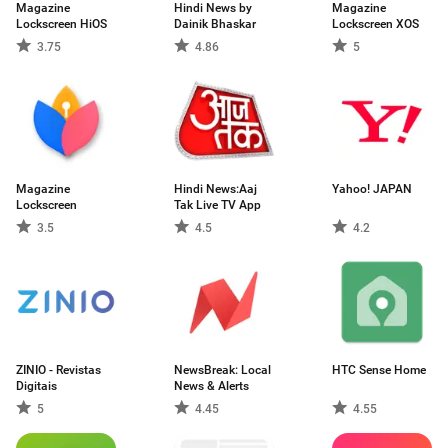
Magazine
Hindi News by
Magazine
Lockscreen HiOS
Dainik Bhaskar
Lockscreen XOS
3.75
4.86
5
Magazine
Hindi News:Aaj
Yahoo! JAPAN
Lockscreen
Tak Live TV App
3.5
4.5
4.2
ZINIO - Revistas
NewsBreak: Local
HTC Sense Home
Digitais
News & Alerts
5
4.45
4.55