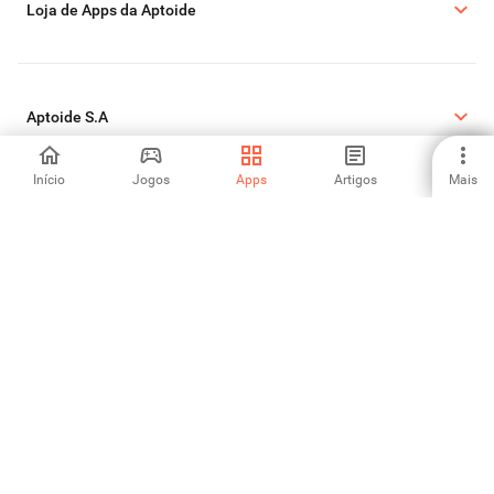
Loja de Apps da Aptoide
Aptoide S.A
Início
Jogos
Apps
Artigos
Mais
Produtos Aptoide S.A
Informações Legais
Política de Cookies
Política de Privacidade
Reportar DMCA
©2026 APTOIDE.COM. Todos os direitos reservados