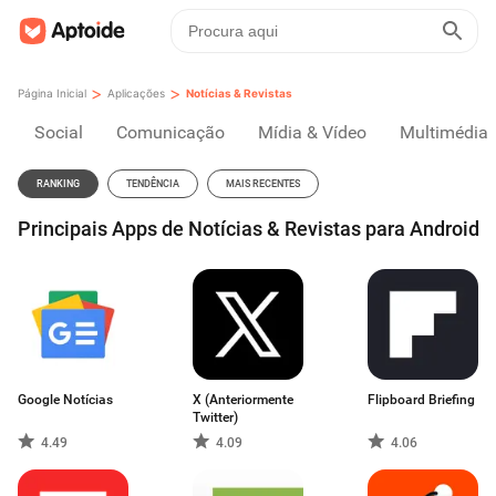
>
>
Página Inicial
Aplicações
Notícias & Revistas
Social
Comunicação
Mídia & Vídeo
Multimédia
RANKING
TENDÊNCIA
MAIS RECENTES
Principais Apps de Notícias & Revistas para Android
Google Notícias
X (Anteriormente
Flipboard Briefing
Twitter)
4.49
4.09
4.06