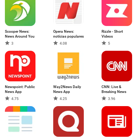
Scooper News:
Opera News:
Rizzle - Short
News Around You
notícias populares
Videos
3
4.08
5
Newspoint: Public
Way2News Daily
CNN: Live &
News App
News App
Breaking News
4.75
4.25
3.96