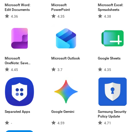
Microsoft Word:
Microsoft
Microsoft Excel:
Edit Documents
PowerPoint
Spreadsheets
4.36
4.35
4.38
Microsoft
Microsoft Outlook
Google Sheets
OneNote: Save
Notes
4.45
3.7
4.35
Separated Apps
Google Gemini
Samsung Security
Policy Update
-
4.59
4.71