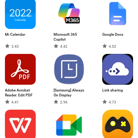
Mi Calendar
Microsoft 365
Google Docs
Copilot
3.43
4.42
4.52
Adobe Acrobat
[Samsung] Always
Link sharing
Reader: Edit PDF
On Display
4.41
2.96
4.73