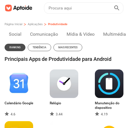
>
>
Página Inicial
Aplicações
Produtividade
Social
Comunicação
Mídia & Vídeo
Multimédia
RANKING
TENDÊNCIA
MAIS RECENTES
Principais Apps de Produtividade para Android
Calendário Google
Relógio
Manutenção do
dispositivo
4.6
3.44
4.19