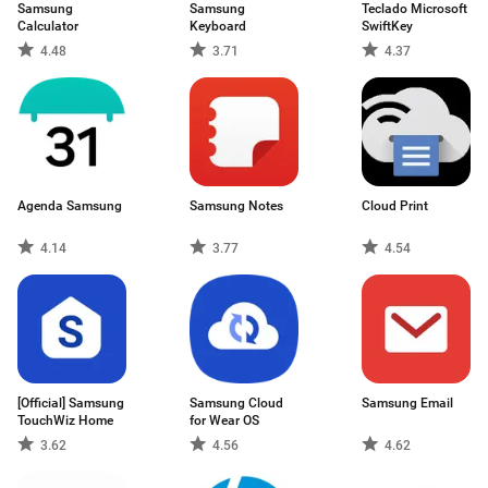
Samsung
Samsung
Teclado Microsoft
Calculator
Keyboard
SwiftKey
4.48
3.71
4.37
Agenda Samsung
Samsung Notes
Cloud Print
4.14
3.77
4.54
[Official] Samsung
Samsung Cloud
Samsung Email
TouchWiz Home
for Wear OS
3.62
4.56
4.62