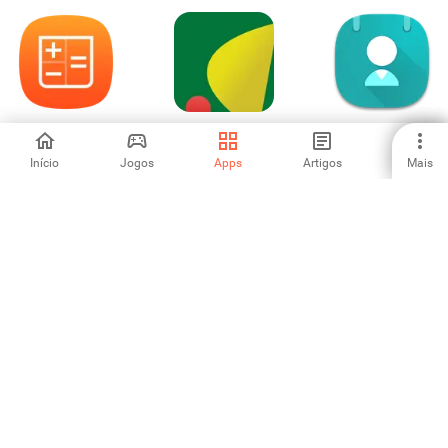
Calculadora -
Ridmik Keyboard
Marcador e
Widget Flutuante
Contactos ZenUI
Início
Jogos
Apps
Artigos
Mais
4.63
4.38
4.1
GO Launcher2016
Write on PDF
Evernote:
Tema Wallpaper
Organizador de
notas
3.91
4.63
4.13