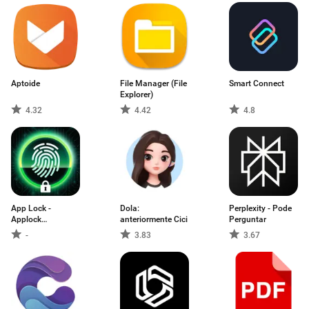
Aptoide
File Manager (File
Smart Connect
Explorer)
4.32
4.42
4.8
App Lock -
Dola:
Perplexity - Pode
Applock
anteriormente Cici
Perguntar
Fingerprint
-
3.83
3.67