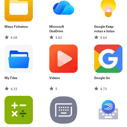
Meus Ficheiros
Microsoft
Google Keep:
OneDrive
notas e listas
4.08
4.62
4.64
My Files
Videos
Google Go
4.33
5
4.73