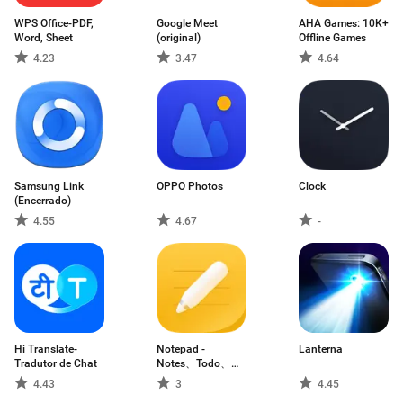
WPS Office-PDF,
Google Meet
AHA Games: 10K+
Word, Sheet
(original)
Offline Games
4.23
3.47
4.64
Samsung Link
OPPO Photos
Clock
(Encerrado)
4.55
4.67
-
Hi Translate-
Notepad -
Lanterna
Tradutor de Chat
Notes、Todo、
Memo
4.43
3
4.45