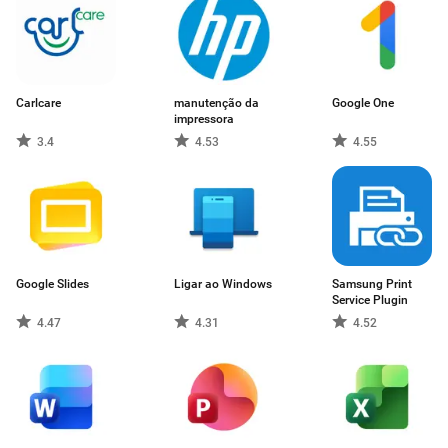
Carlcare
manutenção da
Google One
impressora
3.4
4.53
4.55
Google Slides
Ligar ao Windows
Samsung Print
Service Plugin
4.47
4.31
4.52