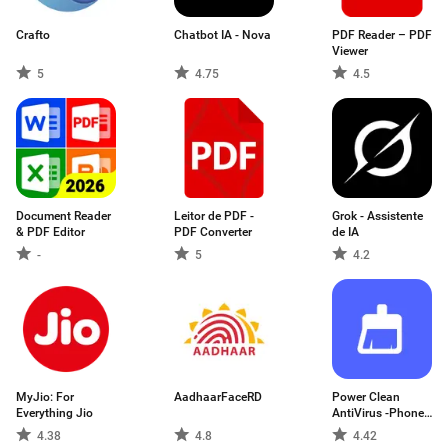
Crafto
Chatbot IA - Nova
PDF Reader – PDF
Viewer
5
4.75
4.5
Document Reader
Leitor de PDF -
Grok - Assistente
& PDF Editor
PDF Converter
de IA
-
5
4.2
MyJio: For
AadhaarFaceRD
Power Clean
Everything Jio
AntiVirus -Phone
Cleaner & Speed
4.38
4.8
4.42
Booster