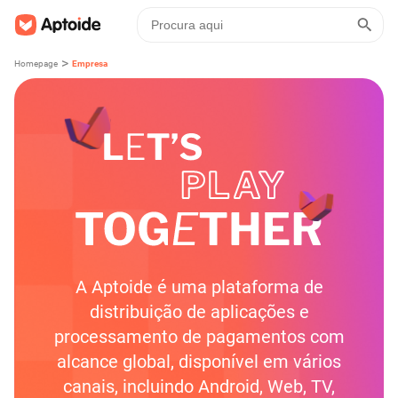
>
Homepage
Empresa
A Aptoide é uma plataforma de
distribuição de aplicações e
processamento de pagamentos com
alcance global, disponível em vários
canais, incluindo Android, Web, TV,