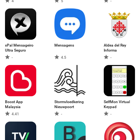
4
5
-
xPal Mensageiro
Mensagens
Aldea del Rey
Ultra Seguro
Informa
-
4.5
-
Boost App
Stormvloedkering
SelfMon Virtual
Malaysia
Nieuwpoort
Keypad
4.41
-
-