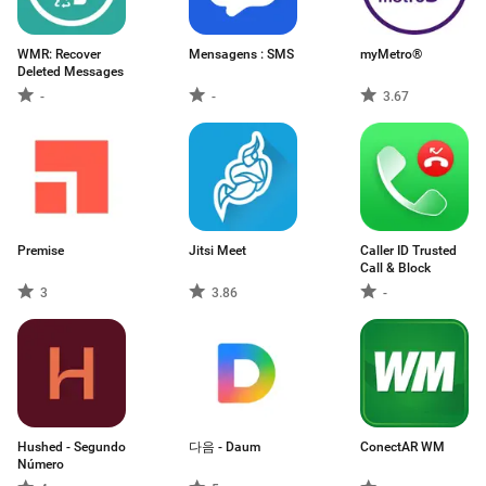
WMR: Recover
Mensagens : SMS
myMetro®
Deleted Messages
-
-
3.67
Premise
Jitsi Meet
Caller ID Trusted
Call & Block
3
3.86
-
Hushed - Segundo
다음 - Daum
ConectAR WM
Número