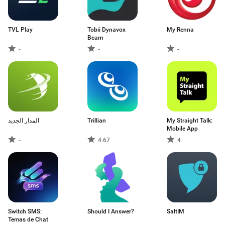
TVL Play
Tobii Dynavox
My Renna
Beam
-
-
-
المدار الجديد
Trillian
My Straight Talk:
Mobile App
-
4.67
4
Switch SMS:
Should I Answer?
SaltIM
Temas de Chat