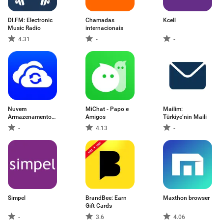
DI.FM: Electronic
Chamadas
Kcell
Music Radio
internacionais
4.31
-
-
Nuvem
MiChat - Papo e
Mailim:
Armazenamento
Amigos
Türkiye’nin Maili
Backup App
-
4.13
-
Simpel
BrandBee: Earn
Maxthon browser
Gift Cards
-
3.6
4.06