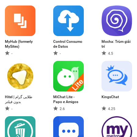
MyHub (formerly
Control Consumo
Mocha: Trùm giải
MySites)
de Datos
trí
-
-
4.5
Hitel | طلایی گرام
MiChat Lite -
KingsChat
بدون فیلتر
Papo e Amigos
-
2.6
4.25