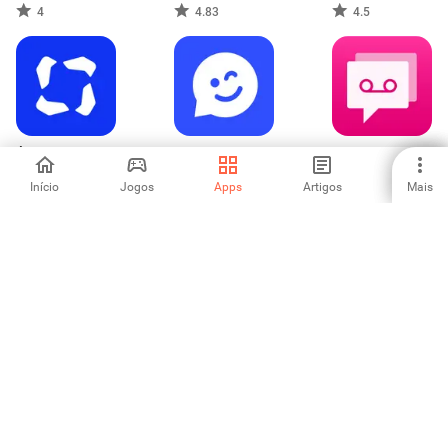
4
4.83
4.5
Área do
Personal Stickers
Voicemail
Condômino
for WA
Início
Jogos
Apps
Artigos
Mais
-
-
5
OPPO Clone
PIBAM
Voxer Walkie-
Phone
Talkie PTT
4.13
-
3.33