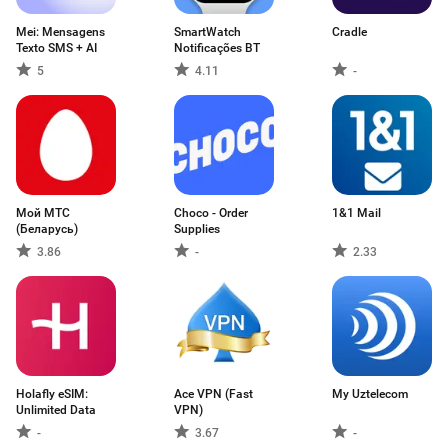
Mei: Mensagens
SmartWatch
Cradle
Texto SMS + AI
Notificações BT
5
4.11
-
Мой МТС
Choco - Order
1&1 Mail
(Беларусь)
Supplies
3.86
-
2.33
Holafly eSIM:
Ace VPN (Fast
My Uztelecom
Unlimited Data
VPN)
-
3.67
-