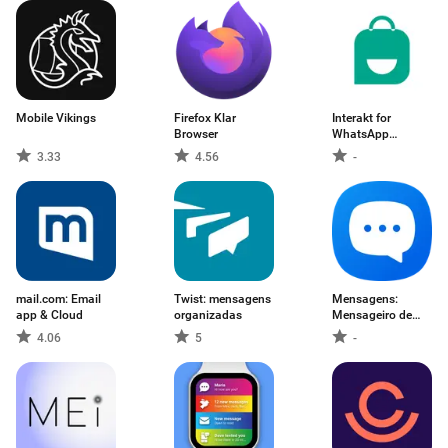
Mobile Vikings
Firefox Klar
Interakt for
Browser
WhatsApp
Business
3.33
4.56
-
mail.com: Email
Twist: mensagens
Mensagens:
app & Cloud
organizadas
Mensageiro de
Texto
4.06
5
-