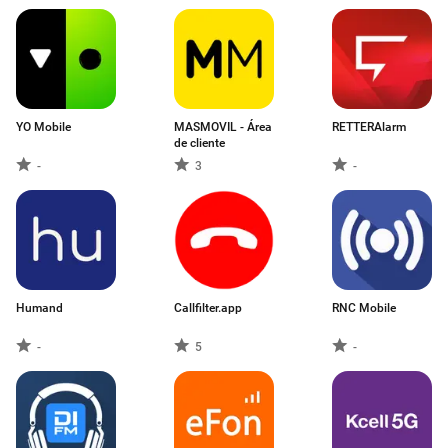
YO Mobile
MASMOVIL - Área
RETTERAlarm
de cliente
-
3
-
Humand
Callfilter.app
RNC Mobile
-
5
-