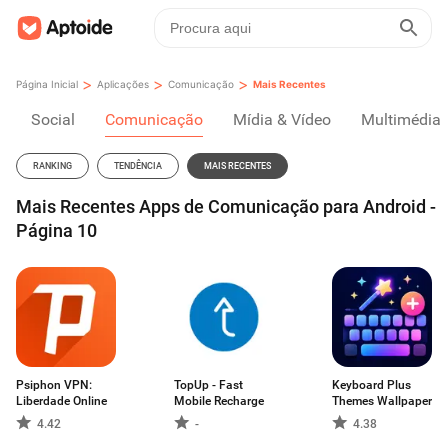
>
>
>
Página Inicial
Aplicações
Comunicação
Mais Recentes
Social
Comunicação
Mídia & Vídeo
Multimédia
RANKING
TENDÊNCIA
MAIS RECENTES
Mais Recentes Apps de Comunicação para Android -
Página 10
Psiphon VPN:
TopUp - Fast
Keyboard Plus
Liberdade Online
Mobile Recharge
Themes Wallpaper
4.42
-
4.38