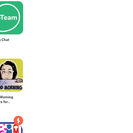
 Chat
Morning
rs for
App -
ckerApps