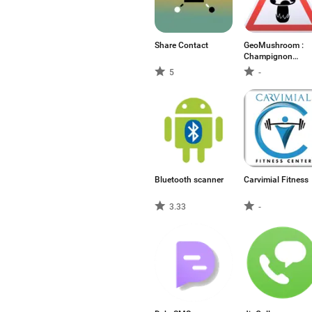
Share Contact
GeoMushroom :
Champignon
cueillette
5
-
mycologie
Bluetooth scanner
Carvimial Fitness
3.33
-