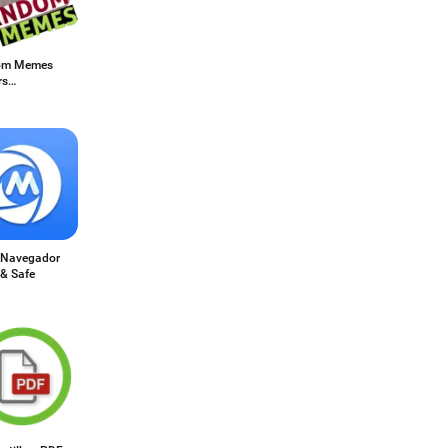
om Memes
rs
sApp
Navegador
 & Safe