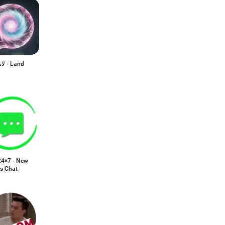
Land
24×7 - New
ds Chat