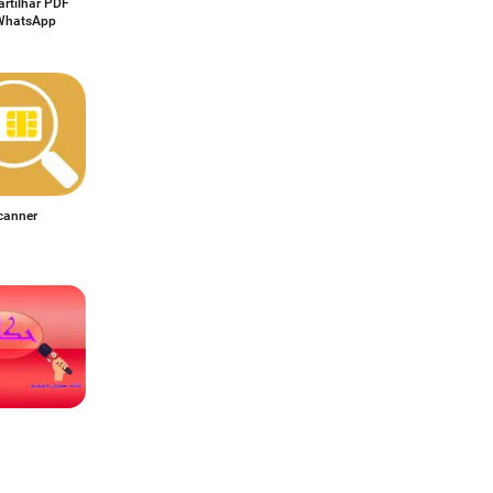
rtilhar PDF
WhatsApp
canner