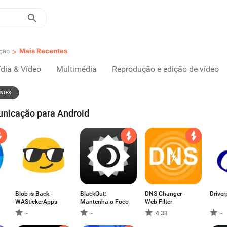
>
Mais Recentes
ção
dia & Vídeo
Multimédia
Reprodução e edição de vídeo
ENTES
nicação para Android
Blob is Back -
BlackOut:
DNS Changer -
Drive
WAStickerApps
Mantenha o Foco
Web Filter
-
-
4.33
-