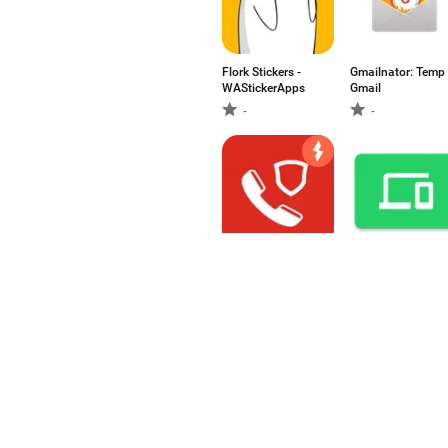
Flork Stickers -
Gmailnator: Temp
WAStickerApps
Gmail
-
-
Call Blocker
Whatsapp Web
Pro
5
2.68