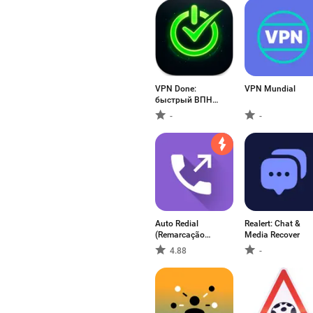
VPN Done:
VPN Mundial
быстрый ВПН
Россия
-
-
Auto Redial
Realert: Chat &
(Remarcação
Media Recover
Automática)
4.88
-