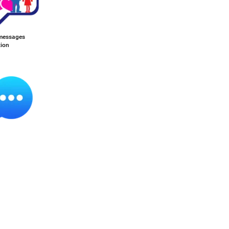
messages
tion
nger -
gens de
5