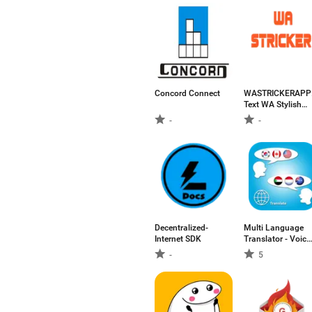
Concord Connect
WASTRICKERAPP
Text WA Stylish
Stickers
-
-
Decentralized-
Multi Language
Internet SDK
Translator - Voice
Text
-
5