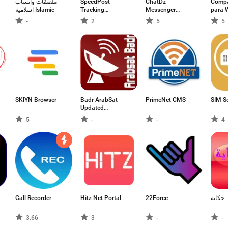
ملصقات واتساب
SpeedPost
ChatDz
Compa
اسلامية Islamic
Tracking
Messenger
para 
PostMaster
videochamadas
-
2
5
5
SKIYN Browser
Badr ArabSat
PrimeNet CMS
SIM S
Updated
Frequnecies 2020
5
-
-
4
Call Recorder
Hitz Net Portal
22Force
حكاية
3.66
3
-
-