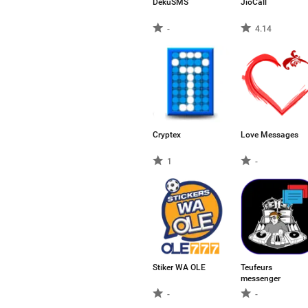
DekuSMS
JioCall
-
4.14
Cryptex
Love Messages
1
-
Stiker WA OLE
Teufeurs
messenger
-
-