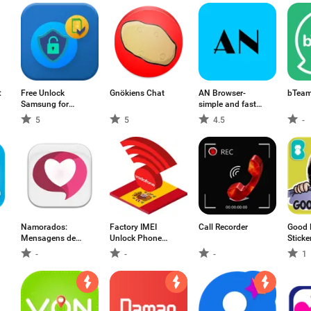
:
Free Unlock
Gnökiens Chat
AN Browser-
bTeam
Samsung for
simple and fast
AT&T and Other
browser
5
5
4.5
-
Networks
Namorados:
Factory IMEI
Call Recorder
Good 
Mensagens de
Unlock Phone
Sticke
amor
Spain Vodafone
Whats
-
-
-
1
Network
WASti