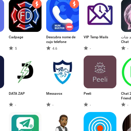
Cadpage
Descubra nome de
VIP Temp Mails
لاند شات - 
cujo telefone
Chat
5
4.6
-
-
DATA ZAP
Messavox
Peeli
Chat 
Frien
-
-
-
-