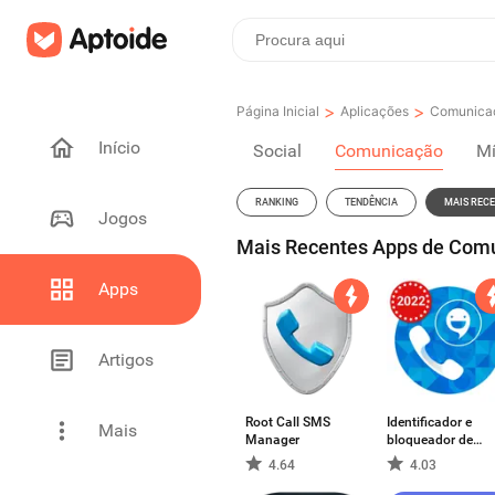
>
>
Página Inicial
Aplicações
Comunica
Início
Social
Comunicação
Mí
RANKING
TENDÊNCIA
MAIS REC
Jogos
Mais Recentes Apps de Comu
Apps
Artigos
Root Call SMS
Identificador e
Mais
Manager
bloqueador de
chamadas:
4.64
4.03
CallApp