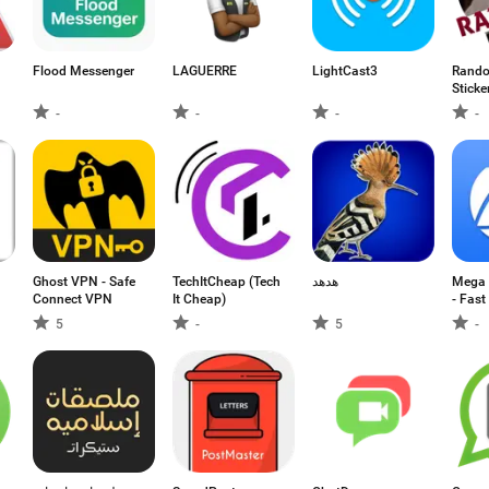
Flood Messenger
LAGUERRE
LightCast3
Rand
Sticke
What
-
-
-
-
Ghost VPN - Safe
TechItCheap (Tech
هدهد
Mega 
Connect VPN
It Cheap)
- Fast
5
-
5
-