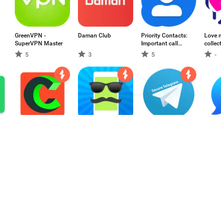
GreenVPN -
Daman Club
Priority Contacts:
Love 
SuperVPN Master
Important call
collec
manager & filter
5
3
5
-
Chateet - Meet
Caller ID Faker
Secure Telegram
Messe
New People
mensa
Online!
texto
3.8
3.5
3.78
3.