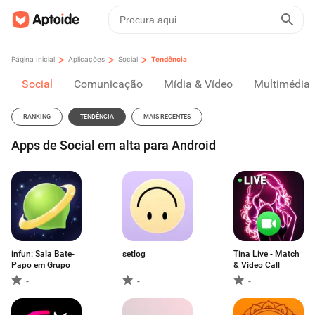
>
>
>
Página Inicial
Aplicações
Social
Tendência
Social
Comunicação
Mídia & Vídeo
Multimédia
RANKING
TENDÊNCIA
MAIS RECENTES
Apps de Social em alta para Android
infun: Sala Bate-
setlog
Tina Live - Match
Papo em Grupo
& Video Call
-
-
-