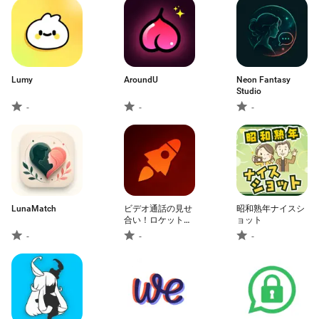
Lumy
AroundU
Neon Fantasy
Studio
-
-
-
LunaMatch
ビデオ通話の見せ
昭和熟年ナイスシ
合い！ロケットの
ョット
ビデオチャットで
-
-
-
目標達成