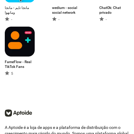
مانجا تايم - مانجا
wedium - social
ChatOk: Chat
ومانهوا
social network
privado
-
-
-
FameFlow - Real
TikTok Fans
5
A Aptoide é a loja de apps e a plataforma de distribuição com o
crescimento mais rápido do mundo. Somos uma plataforma global