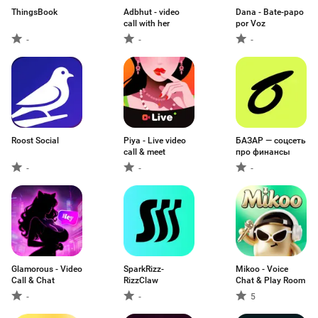
ThingsBook
Adbhut - video
Dana - Bate-papo
call with her
por Voz
-
-
-
Roost Social
Piya - Live video
БАЗАР — соцсеть
call & meet
про финансы
-
-
-
Glamorous - Video
SparkRizz-
Mikoo - Voice
Call & Chat
RizzClaw
Chat & Play Room
-
-
5