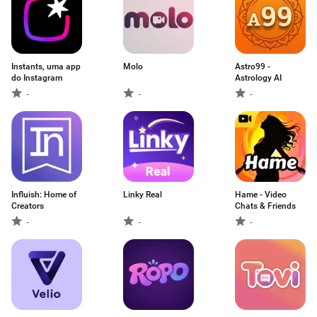
Instants, uma app
Molo
Astro99 -
do Instagram
Astrology AI
-
-
-
Influish: Home of
Linky Real
Hame - Video
Creators
Chats & Friends
-
-
-