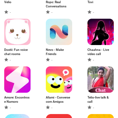
Velio
Ropo: Real
Tovi
Conversations
-
-
-
Dostii: Fun voice
Nevo - Make
Chaahna - Live
chat rooms
Friends
video call
-
-
-
Amore: Encontros
Afami - Converse
Telio-live talk &
e Namoro
com Amigos
call
-
-
-