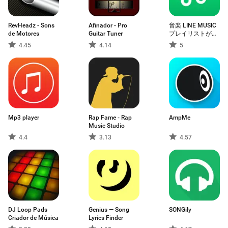
RevHeadz - Sons
Afinador - Pro
音楽 LINE MUSIC
de Motores
Guitar Tuner
プレイリストが豊
富！音楽アプリ
4.45
4.14
5
Mp3 player
Rap Fame - Rap
AmpMe
Music Studio
4.4
3.13
4.57
DJ Loop Pads
Genius — Song
SONGily
Criador de Música
Lyrics Finder