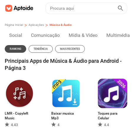
>
>
Página Inicial
Aplicações
Música & Áudio
Social
Comunicação
Mídia & Vídeo
Multimédia
RANKING
TENDÊNCIA
MAIS RECENTES
Principais Apps de Música & Áudio para Android -
Página 3
LMR - Copyleft
Baixar musica
Toques para
Music
Mp3
Celular
4.43
4
4.4