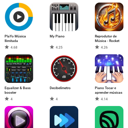
PlaYo Música
My Piano
Reprodutor de
Ilimitada
Música - Rocket
4.68
4.25
4.26
Equalizer & Bass
Decibelímetro
Piano Tocar e
booster
aprender músicas
4
4
4.14