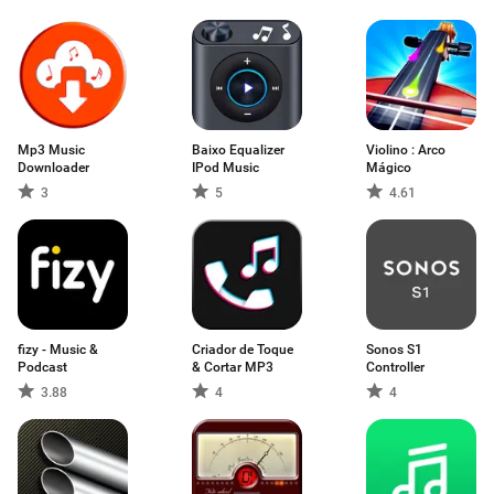
Mp3 Music
Baixo Equalizer
Violino : Arco
Downloader
IPod Music
Mágico
3
5
4.61
fizy - Music &
Criador de Toque
Sonos S1
Podcast
& Cortar MP3
Controller
3.88
4
4