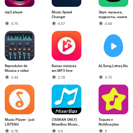
mp3 player
Music Speed
Звук: музыка,
Changer
подкасты, книги
4.75
4.57
4.44
Reprodutor de
Baixar músicas
ALSong:Letras,Nora
Música e vídeo
em MP3 livre
3.44
2.78
3.75
Music Player - just
(TAIWAN ONLY)
Toques e
LISTENit
MixerBox Music
Notificações
App
4.78
4.5
5