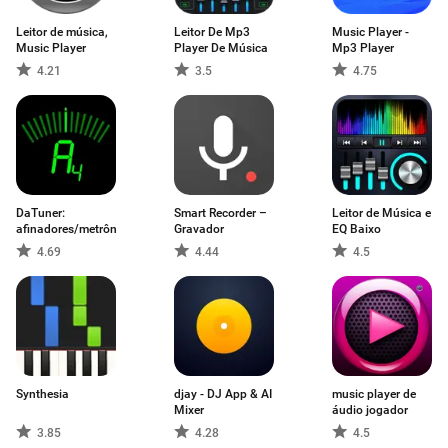
Leitor de música,
Leitor De Mp3
Music Player -
Music Player
Player De Música
Mp3 Player
4.21
3.5
4.75
DaTuner:
Smart Recorder –
Leitor de Música e
afinadores/metrônomos
Gravador
EQ Baixo
4.69
4.44
4.5
Synthesia
djay - DJ App & AI
music player de
Mixer
áudio jogador
3.85
4.28
4.5