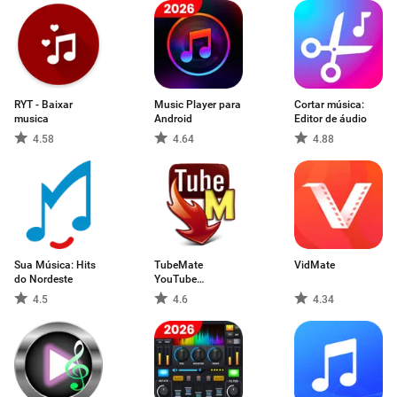
RYT - Baixar
Music Player para
Cortar música:
musica
Android
Editor de áudio
4.58
4.64
4.88
Sua Música: Hits
TubeMate
VidMate
do Nordeste
YouTube
Downloader
4.5
4.6
4.34