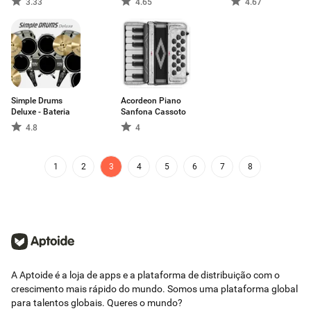
3.33
4.65
4.67
Simple Drums
Acordeon Piano
Deluxe - Bateria
Sanfona Cassoto
4.8
4
1
2
3
4
5
6
7
8
A Aptoide é a loja de apps e a plataforma de distribuição com o
crescimento mais rápido do mundo. Somos uma plataforma global
para talentos globais. Queres o mundo?