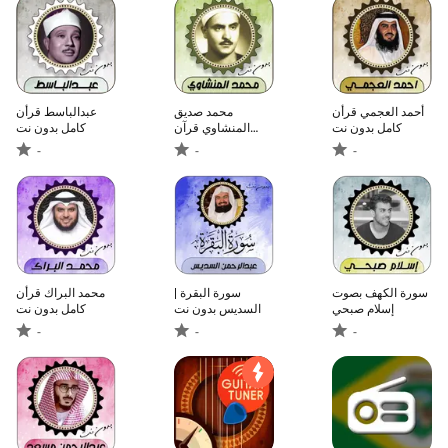
أحمد العجمي قرأن
محمد صديق
عبدالباسط قرأن
كامل بدون نت
المنشاوي قرآن
كامل بدون نت
كامل
-
-
-
سورة الكهف بصوت
سورة البقرة |
محمد البراك قرأن
إسلام صبحي
السديس بدون نت
كامل بدون نت
-
-
-