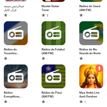
عبدالرحمن مسعد
Master Guitar
Rádios do Ceará
قرآن كامل
Tuner
(AM/FM)
-
5
-
Rádios do
Rádios de Futebol
Rádios do Rio
Tocantins
(AM/FM)
Grande do Norte
(AM/FM)
-
-
-
Rádios
Rádios do Piauí
Maa Ambe Live
Evangélicas
(AM/FM)
Aarti Darshan
(AM/FM)
-
-
1