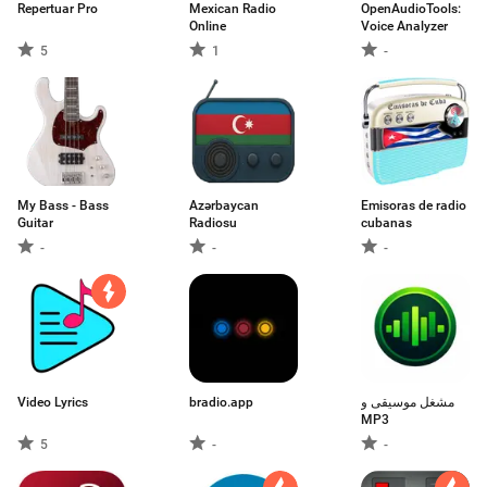
Repertuar Pro
Mexican Radio
OpenAudioTools:
Online
Voice Analyzer
5
1
-
My Bass - Bass
Azərbaycan
Emisoras de radio
Guitar
Radiosu
cubanas
-
-
-
Video Lyrics
bradio.app
مشغل موسيقى و
MP3
5
-
-