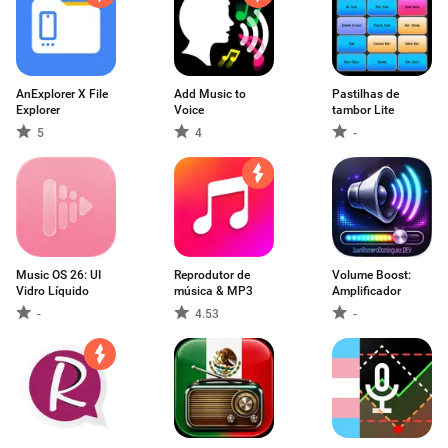
AnExplorer X File
Add Music to
Pastilhas de
Explorer
Voice
tambor Lite
5
4
-
Music OS 26: UI
Reprodutor de
Volume Boost:
Vidro Líquido
música & MP3
Amplificador
-
4.53
-