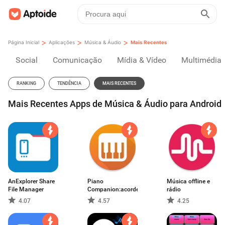
>
>
>
Página Inicial
Aplicações
Música & Áudio
Mais Recentes
Social
Comunicação
Mídia & Vídeo
Multimédia
RANKING
TENDÊNCIA
MAIS RECENTES
Mais Recentes Apps de Música & Áudio para Android
AnExplorer Share
Piano
Música offline e
File Manager
Companion:acordes,escala
rádio
4.07
4.57
4.25