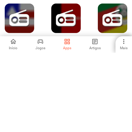
Rádios da Bahia
Rádios da Paraíba
Rádios do Rio
(AM/FM)
(AM/FM)
Grande do Sul
Início
Jogos
Apps
Artigos
Mais
-
-
-
Rádios do Acre
Rádios de
Rádios de
(AM/FM)
Rondônia
Pernambuco
(AM/FM)
(AM/FM)
-
-
-