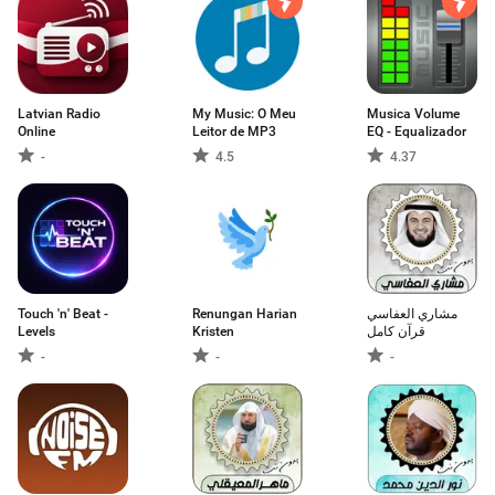
Latvian Radio
My Music: O Meu
Musica Volume
Online
Leitor de MP3
EQ - Equalizador
-
4.5
4.37
Touch 'n' Beat -
Renungan Harian
مشاري العفاسي
Levels
Kristen
قرآن كامل
-
-
-