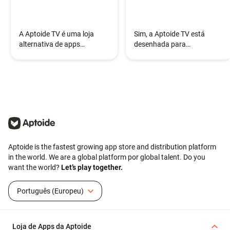
A Aptoide TV é uma loja
Sim, a Aptoide TV está
alternativa de apps
desenhada para
concebida para dispositivos
proporcionar uma
Android TV e TV boxes.
experiência de descoberta
de apps segura em
dispositivos de TV, seguindo
os mesmos princípios de
segurança da plataforma
Aptoide.
Aptoide is the fastest growing app store and distribution platform
in the world. We are a global platform por global talent. Do you
want the world?
Let’s play together.
Português (Europeu)
Loja de Apps da Aptoide