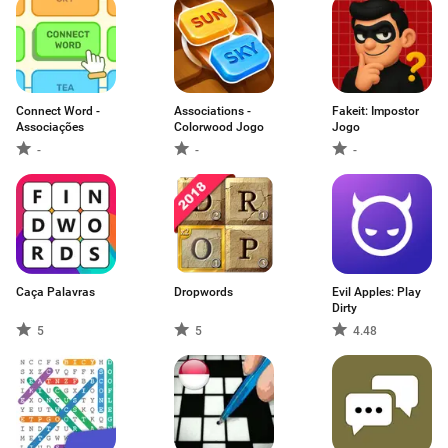
Connect Word -
Associations -
Fakeit: Impostor
Associações
Colorwood Jogo
Jogo
-
-
-
Caça Palavras
Dropwords
Evil Apples: Play
Dirty
5
5
4.48