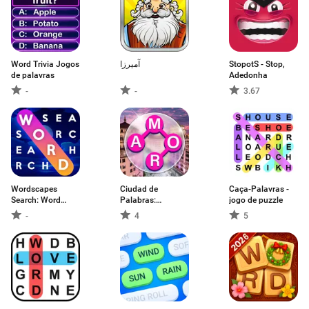
Word Trivia Jogos
آمیرزا
StopotS - Stop,
de palavras
Adedonha
-
-
3.67
Wordscapes
Ciudad de
Caça-Palavras -
Search: Word
Palabras:
jogo de puzzle
Games
Crucigrama
-
4
5