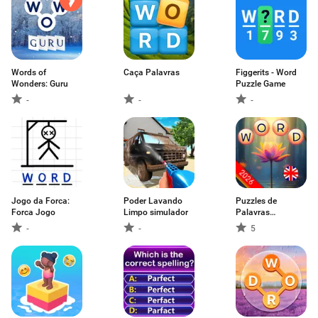
Words of
Caça Palavras
Figgerits - Word
Wonders: Guru
Puzzle Game
-
-
-
Jogo da Forca:
Poder Lavando
Puzzles de
Forca Jogo
Limpo simulador
Palavras
Relaxantes
-
-
5