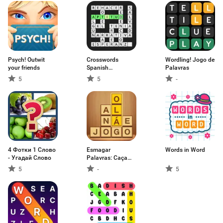
Psych! Outwit
Crosswords
Wordling! Jogo de
your friends
Spanish
Palavras
crucigramas
5
5
-
4 Фотки 1 Слово
Esmagar
Words in Word
- Угадай Слово
Palavras: Caça
Palavra
5
-
5