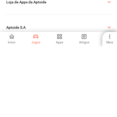
Loja de Apps da Aptoide
Aptoide S.A
Início
Jogos
Apps
Artigos
Mais
Produtos Aptoide S.A
Informações Legais
Política de Cookies
Política de Privacidade
Reportar DMCA
©2026 APTOIDE.COM. Todos os direitos reservados