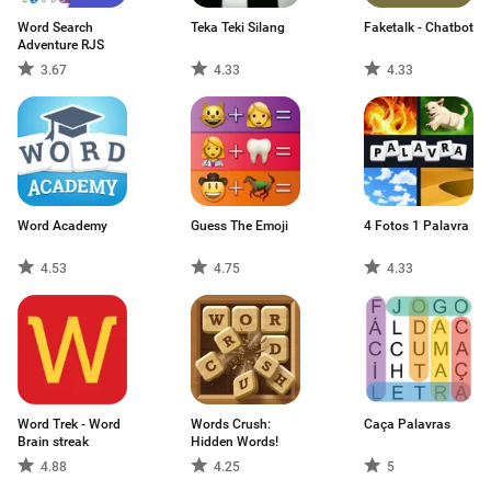
Word Search
Teka Teki Silang
Faketalk - Chatbot
Adventure RJS
3.67
4.33
4.33
Word Academy
Guess The Emoji
4 Fotos 1 Palavra
4.53
4.75
4.33
Word Trek - Word
Words Crush:
Caça Palavras
Brain streak
Hidden Words!
4.88
4.25
5