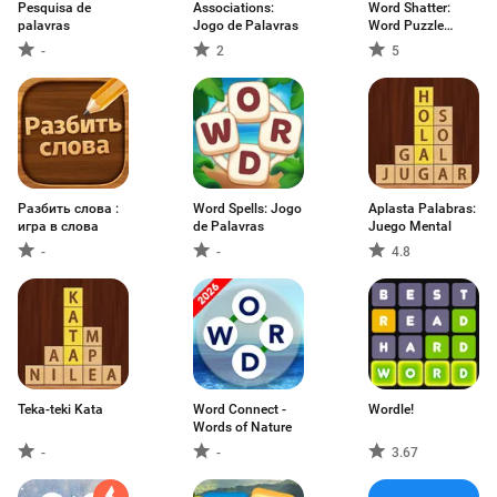
Pesquisa de
Associations:
Word Shatter:
palavras
Jogo de Palavras
Word Puzzle
Game
-
2
5
Разбить слова :
Word Spells: Jogo
Aplasta Palabras:
игра в слова
de Palavras
Juego Mental
-
-
4.8
Teka-teki Kata
Word Connect -
Wordle!
Words of Nature
-
-
3.67