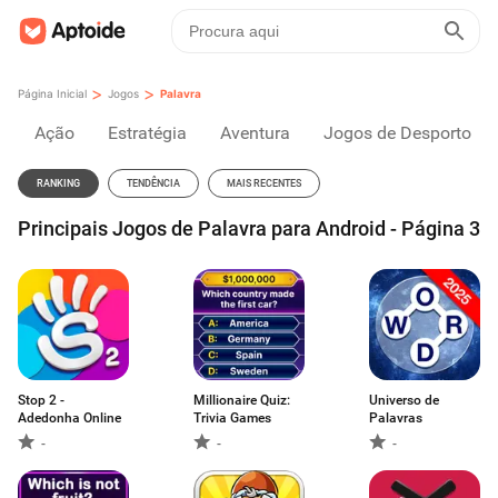
>
>
Página Inicial
Jogos
Palavra
Ação
Estratégia
Aventura
Jogos de Desporto
RANKING
TENDÊNCIA
MAIS RECENTES
Principais Jogos de Palavra para Android - Página 3
Stop 2 -
Millionaire Quiz:
Universo de
Adedonha Online
Trivia Games
Palavras
-
-
-