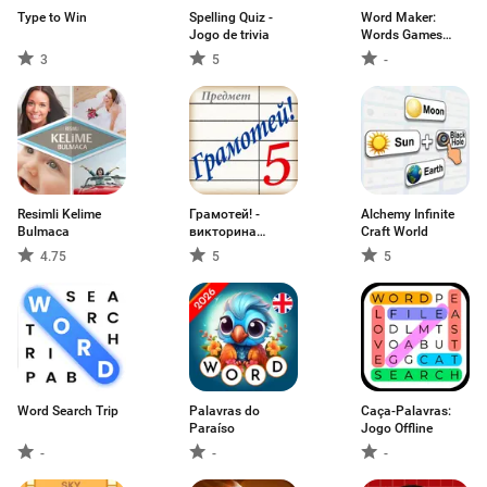
Type to Win
Spelling Quiz -
Word Maker:
Jogo de trivia
Words Games
Puzzle
3
5
-
Resimli Kelime
Грамотей! -
Alchemy Infinite
Bulmaca
викторина
Craft World
орфографии для
4.75
5
5
взрослых
Word Search Trip
Palavras do
Caça-Palavras:
Paraíso
Jogo Offline
-
-
-