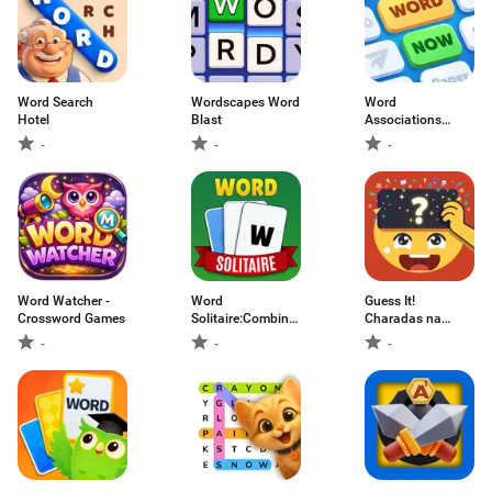
Word Search
Wordscapes Word
Word
Hotel
Blast
Associations
Now!
-
-
-
Word Watcher -
Word
Guess It!
Crossword Games
Solitaire:Combine
Charadas na
e Jogue
Testa
-
-
-