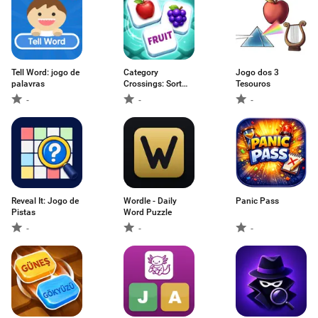
Tell Word: jogo de
Category
Jogo dos 3
palavras
Crossings: Sort
Tesouros
words
-
-
-
Reveal It: Jogo de
Wordle - Daily
Panic Pass
Pistas
Word Puzzle
-
-
-