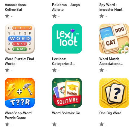
Associations:
Palabras - Juego
Spy Word :
Kelime Bul
Abierto
Imposter Hunt
-
-
-
Word Puzzle: Find
Lexiloot:
Word Match
Words
Categories &
Associations
Words
Puzzle
-
-
-
WordSnap-Word
Word Solitaire Go
One Big Word
Puzzle Game
-
-
-