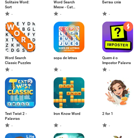
Solitaire Word:
Word Search
Битва слів
Sort
Meow - Cat
Puzzle
-
-
-
Word Search
sopa de letras
Quem é o
Classic Puzzles
Impostor Palavra
-
-
-
Text Twist 2 -
Iron Know Word
2 for 1
Palavras
-
-
-