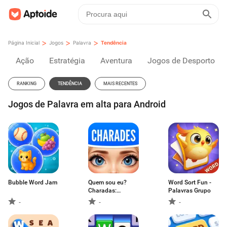
>
>
>
Página Inicial
Jogos
Palavra
Tendência
Ação
Estratégia
Aventura
Jogos de Desporto
RANKING
TENDÊNCIA
MAIS RECENTES
Jogos de Palavra em alta para Android
Bubble Word Jam
Quem sou eu?
Word Sort Fun -
Charadas:
Palavras Grupo
Guessly
-
-
-