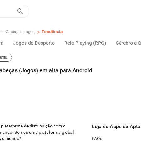
>
Tendência
bra-Cabeças (Jogos)
ra
Jogos de Desporto
Role Playing (RPG)
Cérebro e 
ENTES
abeças (Jogos) em alta para Android
a plataforma de distribuição com o
Loja de Apps da Apto
 mundo. Somos uma plataforma global
es o mundo?
FAQs