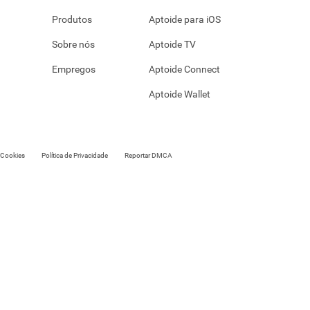
Produtos
Aptoide para iOS
Sobre nós
Aptoide TV
Empregos
Aptoide Connect
Aptoide Wallet
e Cookies
Política de Privacidade
Reportar DMCA