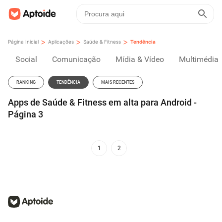
>
>
>
Página Inicial
Aplicações
Saúde & Fitness
Tendência
Social
Comunicação
Mídia & Vídeo
Multimédia
RANKING
TENDÊNCIA
MAIS RECENTES
Apps de Saúde & Fitness em alta para Android -
Página 3
1
2