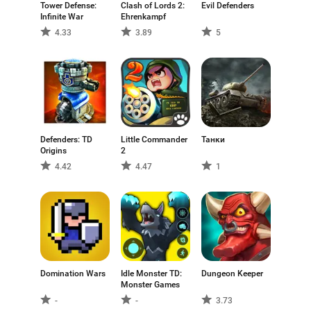
Tower Defense:
Clash of Lords 2:
Evil Defenders
Infinite War
Ehrenkampf
4.33
3.89
5
Defenders: TD
Little Commander
Танки
Origins
2
4.42
4.47
1
Domination Wars
Idle Monster TD:
Dungeon Keeper
Monster Games
-
-
3.73