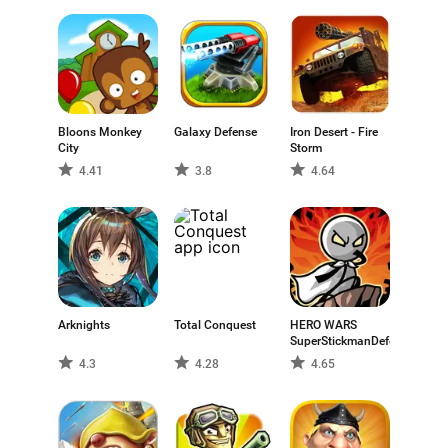
Bloons Monkey
Galaxy Defense
Iron Desert - Fire
City
Storm
4.41
3.8
4.64
Arknights
Total Conquest
HERO WARS
SuperStickmanDefense
4.3
4.28
4.65