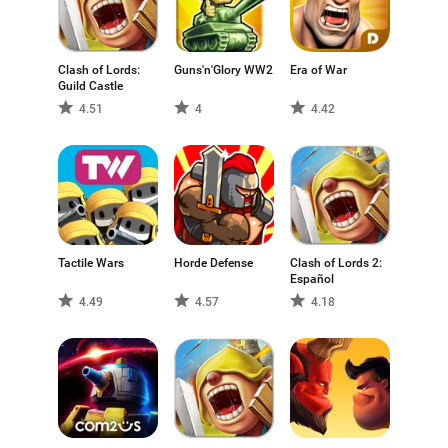
Clash of Lords:
Guns'n'Glory WW2
Era of War
Guild Castle
4.51
4
4.42
Tactile Wars
Horde Defense
Clash of Lords 2:
Español
4.49
4.57
4.18