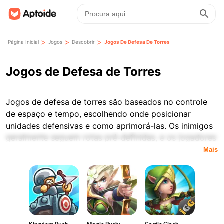
>
>
>
Página Inicial
Jogos
Descobrir
Jogos De Defesa De Torres
Jogos de Defesa de Torres
Jogos de defesa de torres são baseados no controle
de espaço e tempo, escolhendo onde posicionar
unidades defensivas e como aprimorá-las. Os inimigos
geralmente seguem rotas pré-definidas, e os jogadores
precisam impedir que eles alcancem o alvo usando um
Mais
número limitado de posições e recursos.
A maioria dos jogos de defesa de torres segue uma
estrutura de ondas, onde cada onda apresenta inimigos
mais fortes ou variados. Conforme a dificuldade
aumenta, o jogador pode precisar ajustar suas