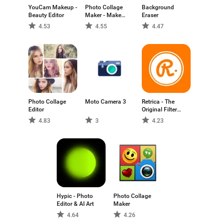
YouCam Makeup -
Photo Collage
Background
Beauty Editor
Maker - Make
Eraser
Collages & Edit
4.53
4.55
4.47
Photos
Photo Collage
Moto Camera 3
Retrica - The
Editor
Original Filter
Camera
4.83
3
4.23
Hypic - Photo
Photo Collage
Editor & AI Art
Maker
4.64
4.26