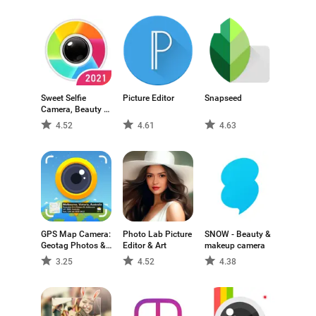
Sweet Selfie
Picture Editor
Snapseed
Camera, Beauty &
Filters Photo
4.52
4.61
4.63
Editor
GPS Map Camera:
Photo Lab Picture
SNOW - Beauty &
Geotag Photos &
Editor & Art
makeup camera
Add GPS Location
3.25
4.52
4.38