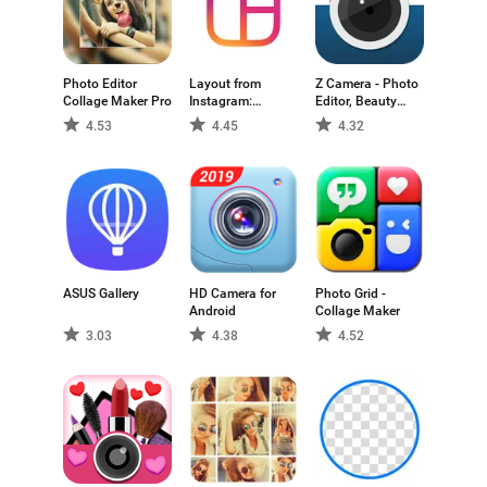
Photo Editor
Layout from
Z Camera - Photo
Collage Maker Pro
Instagram:
Editor, Beauty
Collage
Selfie, Collage
4.53
4.45
4.32
ASUS Gallery
HD Camera for
Photo Grid -
Android
Collage Maker
3.03
4.38
4.52