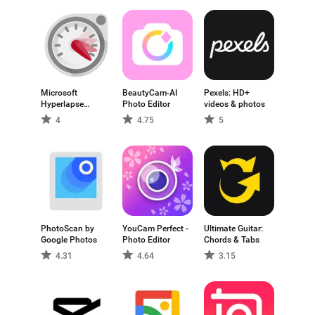
experiência.
Microsoft
BeautyCam-AI
Pexels: HD+
Hyperlapse
Photo Editor
videos & photos
Mobile
4
4.75
5
PhotoScan by
YouCam Perfect -
Ultimate Guitar:
Google Photos
Photo Editor
Chords & Tabs
4.31
4.64
3.15