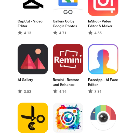
CapCut - Video
Gallery Go by
InShot - Video
Editor
Google Photos
Editor & Maker
4.13
4.71
4.55
AI Gallery
Remini - Restore
FaceApp - AI Face
and Enhance
Editor
3.53
4.16
3.91