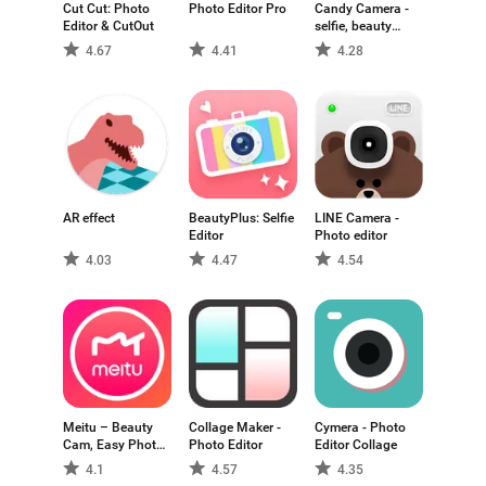
Cut Cut: Photo
Photo Editor Pro
Candy Camera -
Editor & CutOut
selfie, beauty
camera, photo
4.67
4.41
4.28
editor
AR effect
BeautyPlus: Selfie
LINE Camera -
Editor
Photo editor
4.03
4.47
4.54
Meitu – Beauty
Collage Maker -
Cymera - Photo
Cam, Easy Photo
Photo Editor
Editor Collage
Editor
4.1
4.57
4.35