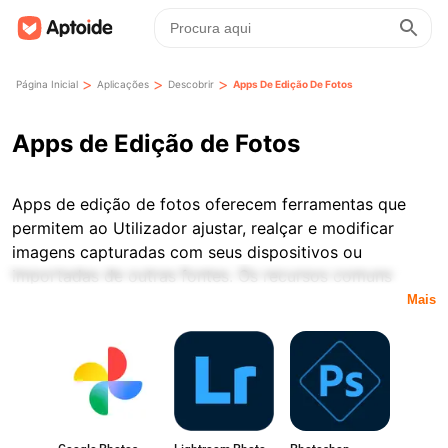
>
>
>
Página Inicial
Aplicações
Descobrir
Apps De Edição De Fotos
Apps de Edição de Fotos
Apps de edição de fotos oferecem ferramentas que
permitem ao Utilizador ajustar, realçar e modificar
imagens capturadas com seus dispositivos ou
importadas de outras fontes. Os recursos comuns
incluem corte, ajustes de brilho e contraste, correção
Mais
de cor, filtros e opções básicas de retoque.
Dependendo da App, ferramentas mais avançadas
como camadas, máscaras ou remoção de objetos
também podem estar disponíveis.
A edição de fotos em dispositivos móveis dá ênfase