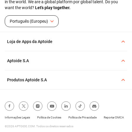
in the world. We are a global platform por global talent. Do you
suporta uma grande
want the world?
Let’s play together.
variedade de dispositivos
Android, incluindo versões
antigas. Se estiver a
Português (Europeu)
descarregar a Aptoide de
uma fonte oficial, pode
seguir os passos no ecrã
Loja de Apps da Aptoide
para prosseguir com a
instalação.
Aptoide S.A
Produtos Aptoide S.A
Informações Legais
Política de Cookies
Política de Privacidade
Reportar DMCA
©2026 APTOIDE.COM. Todos os direitos reservados