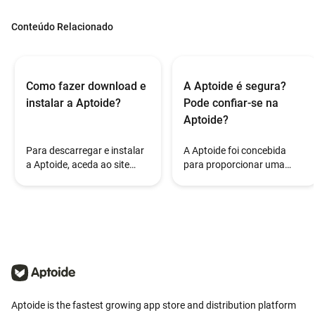
Conteúdo Relacionado
Como fazer download e
A Aptoide é segura?
instalar a Aptoide?
Pode confiar-se na
Aptoide?
Para descarregar e instalar
A Aptoide foi concebida
a Aptoide, aceda ao site
para proporcionar uma
oficial
experiência segura na
(https://en.aptoide.com/) a
descoberta e instalação de
partir do seu dispositivo
apps. Durante o processo
Android e toque no botão de
de instalação, alguns
descarregar disponível na
dispositivos Android podem
página principal.
apresentar um aviso do Play
Protect ao instalar apps
fora das lojas pré-
instaladas. Isto pode
Aptoide is the fastest growing app store and distribution platform
ocorrer porque a Aptoide