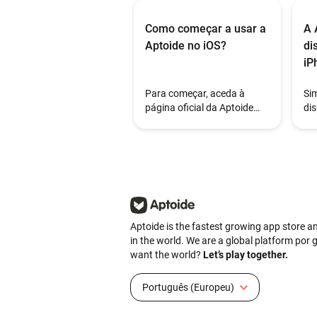
Como começar a usar a
A 
Aptoide no iOS?
di
iP
Para começar, aceda à
Sim
página oficial da Aptoide
dis
para iOS no seu iPhone e
ex
siga as instruções de
dis
instalação.
Un
Bra
Aptoide is the fastest growing app store an
in the world. We are a global platform por g
want the world?
Let’s play together.
Português (Europeu)