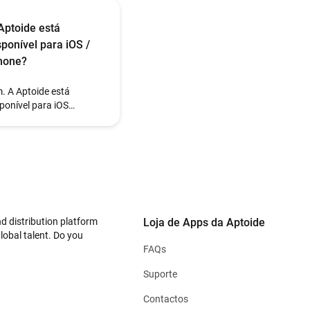
Aptoide está
sponível para iOS /
hone?
. A Aptoide está
ponível para iOS
clusivamente em
positivos iPhone na
ião Europeia, Japão e
sil.
d distribution platform
Loja de Apps da Aptoide
lobal talent. Do you
FAQs
Suporte
Contactos