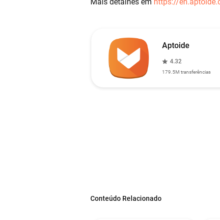
Mais detalhes em
https://en.aptoide
Aptoide
4.32
179.5M
transferências
Conteúdo Relacionado